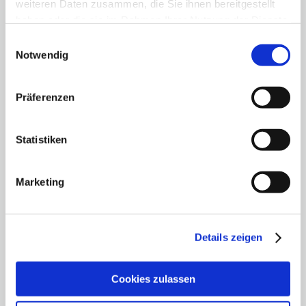
weiteren Daten zusammen, die Sie ihnen bereitgestellt
haben oder die sie im Rahmen Ihrer Nutzung der Dienste
gesammelt haben.
Einwilligungsauswahl
Notwendig
Präferenzen
Statistiken
Marketing
Opel Grandland X 1.2 Turbo 136PS
48V Hybrid GS
Details zeigen
26.950 €
MwSt. ausw.
Fahrzeugtyp
Vorführfahrzeug
Cookies zulassen
Kilometerstand
20.000 km
Erstzulassung
29.01.2025