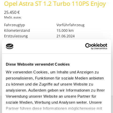
Opel Astra ST 1.2 Turbo 110PS Enjoy
25.450 €
MwSt. ausw.
Fahrzeugtyp
Vorführfahrzeug
Kilometerstand
15.000 km
Erstzulassung
21.06.2024
Leistung
81 kW/ 110 PS
Farbe
Schwarz
Getriebe
Schaltgetriebe
Kraftstoff
Super
Diese Webseite verwendet Cookies
Standort
92318 Neumarkt
Wir verwenden Cookies, um Inhalte und Anzeigen zu
FAVORIT
VERGLEICHEN
personalisieren, Funktionen für soziale Medien anbieten
zu können und die Zugriffe auf unsere Website zu
DETAILS
analysieren. Außerdem geben wir Informationen zu Ihrer
Verwendung unserer Website an unsere Partner für
soziale Medien, Werbung und Analysen weiter. Unsere
Partner führen diese Informationen möglicherweise mit