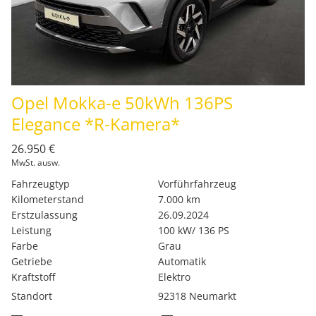
Opel Mokka-e 50kWh 136PS
Elegance *R-Kamera*
26.950 €
MwSt. ausw.
Fahrzeugtyp
Vorführfahrzeug
Kilometerstand
7.000 km
Erstzulassung
26.09.2024
Leistung
100 kW/ 136 PS
Farbe
Grau
Getriebe
Automatik
Kraftstoff
Elektro
Standort
92318 Neumarkt