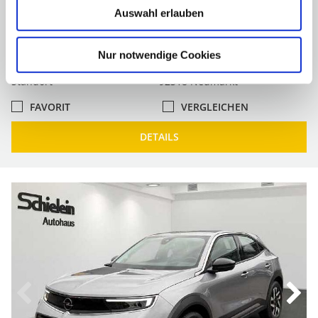
Auswahl erlauben
Leistung
100 kW/ 136 PS
Farbe
Silber
Getriebe
Automatik
Nur notwendige Cookies
Kraftstoff
Super
Standort
92318 Neumarkt
FAVORIT
VERGLEICHEN
DETAILS