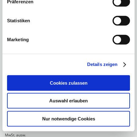
Präferenzen
Statistiken
Marketing
Details zeigen
Cookies zulassen
Auswahl erlauben
Opel Grandland X 1.2 Turbo 131PS
GS Line *NAVI*SHZ*LED*
Nur notwendige Cookies
19.950 €
MwSt. ausw.