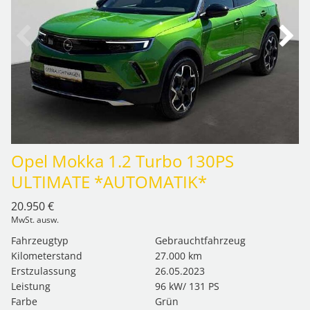
Opel Mokka 1.2 Turbo 130PS
ULTIMATE *AUTOMATIK*
20.950 €
MwSt. ausw.
Fahrzeugtyp
Gebrauchtfahrzeug
Kilometerstand
27.000 km
Erstzulassung
26.05.2023
Leistung
96 kW/ 131 PS
Farbe
Grün