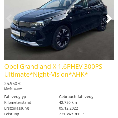
Opel Grandland X 1.6PHEV 300PS
Ultimate*Night-Vision*AHK*
25.950 €
MwSt. ausw.
Fahrzeugtyp
Gebrauchtfahrzeug
Kilometerstand
42.750 km
Erstzulassung
05.12.2022
Leistung
221 kW/ 300 PS