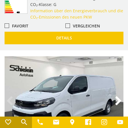
CO₂-Klasse: G
Information über den Energieverbrauch und die
CO₂-Emissionen des neuen PKW
FAVORIT
VERGLEICHEN
DETAILS