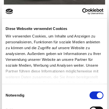
Opel Astra 1.2 Turbo 130PS GS Line
*TOPZUSTAND*
19.850 €
Diese Webseite verwendet Cookies
Wir verwenden Cookies, um Inhalte und Anzeigen zu
Fahrzeugtyp
Gebrauchtfahrzeug
personalisieren, Funktionen für soziale Medien anbieten
Kilometerstand
22.300 km
zu können und die Zugriffe auf unsere Website zu
Erstzulassung
25.05.2023
analysieren. Außerdem geben wir Informationen zu Ihrer
Leistung
96 kW/ 131 PS
Verwendung unserer Website an unsere Partner für
Farbe
Gelb
soziale Medien, Werbung und Analysen weiter. Unsere
Getriebe
Schaltgetriebe
Partner führen diese Informationen möglicherweise mit
Kraftstoff
Super
weiteren Daten zusammen, die Sie ihnen bereitgestellt
Standort
92318 Neumarkt
haben oder die sie im Rahmen Ihrer Nutzung der Dienste
FAVORIT
VERGLEICHEN
gesammelt haben.
Einwilligungsauswahl
Notwendig
DETAILS