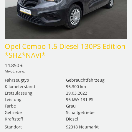
Opel Combo 1.5 Diesel 130PS Edition
*SHZ*NAVI*
14.850 €
MwSt. ausw.
Fahrzeugtyp
Gebrauchtfahrzeug
Kilometerstand
96.300 km
Erstzulassung
29.03.2022
Leistung
96 kW/ 131 PS
Farbe
Grau
Getriebe
Schaltgetriebe
Kraftstoff
Diesel
Standort
92318 Neumarkt