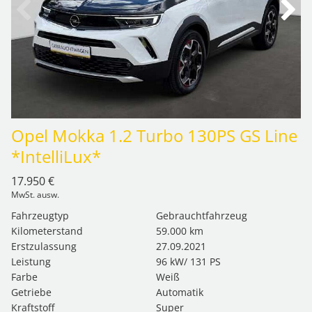
Opel Mokka 1.2 Turbo 130PS GS Line
*IntelliLux*
17.950 €
MwSt. ausw.
Fahrzeugtyp
Gebrauchtfahrzeug
Kilometerstand
59.000 km
Erstzulassung
27.09.2021
Leistung
96 kW/ 131 PS
Farbe
Weiß
Getriebe
Automatik
Kraftstoff
Super