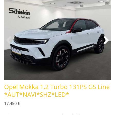
Opel Mokka 1.2 Turbo 131PS GS Line
*AUT*NAVI*SHZ*LED*
17.450 €