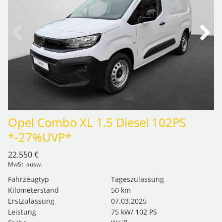
Opel Combo XL 1.5 Diesel 102PS
*-27%UVP*
22.550 €
MwSt. ausw.
Fahrzeugtyp
Tageszulassung
Kilometerstand
50 km
Erstzulassung
07.03.2025
Leistung
75 kW/ 102 PS