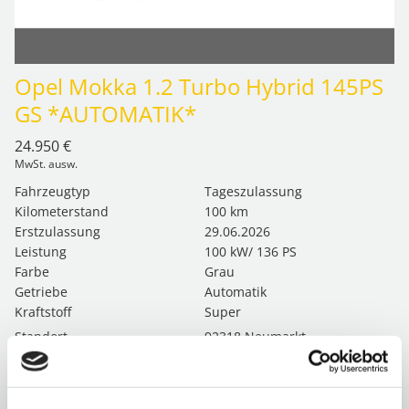
Opel Mokka 1.2 Turbo Hybrid 145PS
GS *AUTOMATIK*
24.950 €
MwSt. ausw.
Fahrzeugtyp
Tageszulassung
Kilometerstand
100 km
Erstzulassung
29.06.2026
Leistung
100 kW/ 136 PS
Farbe
Grau
Getriebe
Automatik
Kraftstoff
Super
Standort
92318 Neumarkt
Energieverbrauch kombiniert: 4,9 l/100km
CO₂-Emissionen kombiniert: 110 g/km