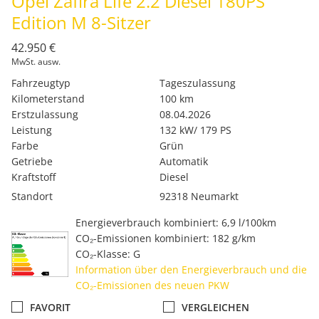
Opel Zafira Life 2.2 Diesel 180PS
Edition M 8-Sitzer
42.950 €
MwSt. ausw.
Fahrzeugtyp
Tageszulassung
Kilometerstand
100 km
Erstzulassung
08.04.2026
Leistung
132 kW/ 179 PS
Farbe
Grün
Getriebe
Automatik
Kraftstoff
Diesel
Standort
92318 Neumarkt
Energieverbrauch kombiniert: 6,9 l/100km
CO₂-Emissionen kombiniert: 182 g/km
CO₂-Klasse: G
Information über den Energieverbrauch und die
CO₂-Emissionen des neuen PKW
FAVORIT
VERGLEICHEN