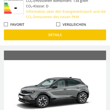
CO₂-Emissionen kombiniert: 134 g/km
CO₂-Klasse: D
Information über den Energieverbrauch und die
CO₂-Emissionen des neuen PKW
FAVORIT
VERGLEICHEN
DETAILS