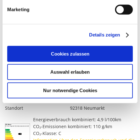
Marketing
Opel Mokka 1.2 Turbo Hybrid 145PS
GS *Automatik*
Details zeigen
24.950 €
MwSt. ausw.
Cookies zulassen
Fahrzeugtyp
Tageszulassung
Kilometerstand
100 km
Erstzulassung
29.06.2026
Auswahl erlauben
Leistung
100 kW/ 136 PS
Farbe
Weiß
Nur notwendige Cookies
Getriebe
Automatik
Kraftstoff
Super
Standort
92318 Neumarkt
Energieverbrauch kombiniert: 4,9 l/100km
CO₂-Emissionen kombiniert: 110 g/km
CO₂-Klasse: C