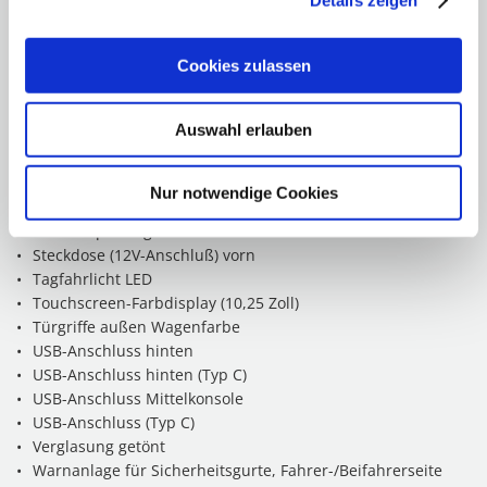
Seitenairbag vorn
Service-System: Online Update OTA (Over The Air)
Service-System: Remote Services (Blue Link)
Cookies zulassen
Servolenkung
Sicherheitsgurte vorn höhenverstellbar
Auswahl erlauben
Sitz vorn links höhenverstellbar
Sitzbezug / Polsterung: Stoff
Sitzheizung vorn
Nur notwendige Cookies
Sonnenblenden mit Spiegel (beleuchtet)
Start/Stop-Anlage
Steckdose (12V-Anschluß) vorn
Tagfahrlicht LED
Touchscreen-Farbdisplay (10,25 Zoll)
Türgriffe außen Wagenfarbe
USB-Anschluss hinten
USB-Anschluss hinten (Typ C)
USB-Anschluss Mittelkonsole
USB-Anschluss (Typ C)
Verglasung getönt
Warnanlage für Sicherheitsgurte, Fahrer-/Beifahrerseite