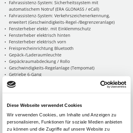
Fahrassistenz-System: Sicherheitssystem mit
automatischem Notruf (ERA GLONASS / eCall)
Fahrassistenz-System: Verkehrszeichenerkennung,
erweitert (Geschwindigkeits-Regel-/Begrenzeranlage)
Fensterheber elektr. mit Einklemmschutz
Fensterheber elektrisch hinten
Fensterheber elektrisch vorn
Freisprecheinrichtung Bluetooth
Gepäck-/Laderaumleuchte
Gepäckraumabdeckung / Rollo
Geschwindigkeits-Regelanlage (Tempomat)
Getriebe 6-Gang
Gurtstraffer
Heckscheibe heizbar
Hochtöner
Induktionsladeschale für Smartphone
Diese Webseite verwendet Cookies
Karosserie: 5-türig
Klimaanlage
Wir verwenden Cookies, um Inhalte und Anzeigen zu
Kopf-Airbag-System
personalisieren, Funktionen für soziale Medien anbieten
Kopfstützen hinten verstellbar
zu können und die Zugriffe auf unsere Website zu