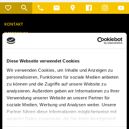
KONTAKT
IMPRESSUM
DATENSCHUTZ / AGB
CMS BY MODIX
Standort Neumarkt
Diese Webseite verwendet Cookies
Wir verwenden Cookies, um Inhalte und Anzeigen zu
Schielein Autohaus in Neumarkt
personalisieren, Funktionen für soziale Medien anbieten
Regensburger Straße 61
92318 Neumarkt
zu können und die Zugriffe auf unsere Website zu
analysieren. Außerdem geben wir Informationen zu Ihrer
Telefon:
0 91 81 / 26 66-0
Verwendung unserer Website an unsere Partner für
Telefax: 0 91 81 / 26 66-96
soziale Medien, Werbung und Analysen weiter. Unsere
E-MAIL SENDEN
Partner führen diese Informationen möglicherweise mit
Öffnungszeiten
weiteren Daten zusammen, die Sie ihnen bereitgestellt
Service & Teilelager
haben oder die sie im Rahmen Ihrer Nutzung der Dienste